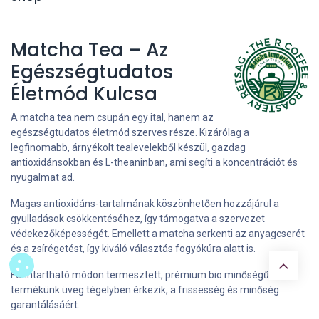
Matcha Tea – Az
Egészségtudatos
Életmód Kulcsa
A matcha tea nem csupán egy ital, hanem az
egészségtudatos életmód szerves része. Kizárólag a
legfinomabb, árnyékolt tealevelekből készül, gazdag
antioxidánsokban és L-theaninban, ami segíti a koncentrációt és
nyugalmat ad.
Magas antioxidáns-tartalmának köszönhetően hozzájárul a
gyulladások csökkentéséhez, így támogatva a szervezet
védekezőképességét. Emellett a matcha serkenti az anyagcserét
és a zsírégetést, így kiváló választás fogyókúra alatt is.
Fenntartható módon termesztett, prémium bio minőségű
termékünk üveg tégelyben érkezik, a frissesség és minőség
garantálásáért.