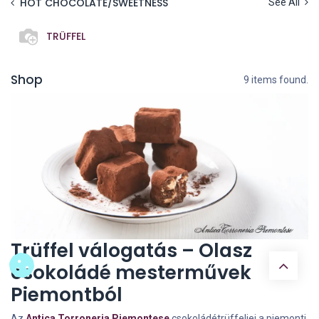
HOT CHOCOLATE/SWEETNESS
See All
TRÜFFEL
Shop
9 items found.
Trüffel válogatás – Olasz
csokoládé mesterművek
Piemontból
Az
Antica Torroneria Piemontese
csokoládétrüffeljei a piemonti