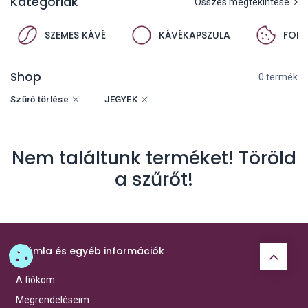
Kategóriák
Összes megtekintése
SZEMES KÁVÉ
KÁVÉKAPSZULA
FORR
Shop
0 termék
Szűrő törlése
JEGYEK
Nem találtunk terméket! Töröld
a szűrőt!
Számla és egyéb információk
A fiókom
Megrendeléseim