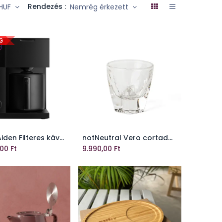
Rendezés :
HUF
Nemrég érkezett
G
Fellow Aiden Filteres kávéfőző - Fekete
notNeutral Vero cortado üveg pohár, átlátszó
Kosárhoz ad
Kosárhoz ad
,00
Ft
9.990,00
Ft