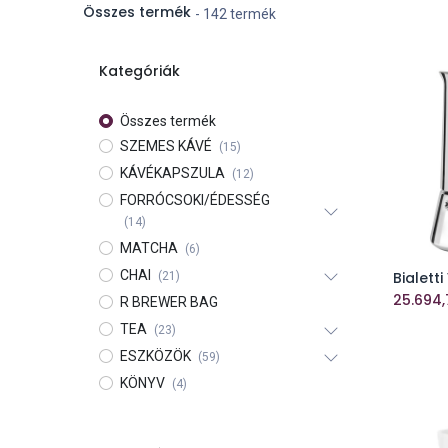
Összes termék
- 142 termék
Kategóriák
Összes termék
SZEMES KÁVÉ
(15)
KÁVÉKAPSZULA
(12)
FORRÓCSOKI/ÉDESSÉG
(14)
MATCHA
(6)
CHAI
(21)
25.694,
R BREWER BAG
TEA
(23)
ESZKÖZÖK
(59)
KÖNYV
(4)