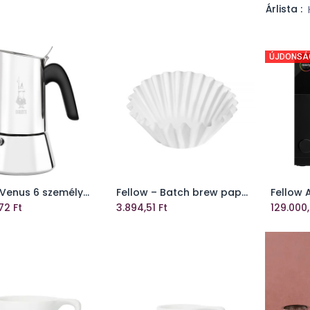
Árlista :
ÚJDONSÁ
Bialetti Venus 6 személyes kávéfőző inox
Fellow – Batch brew papír filter – 50 db
Kosárhoz ad
Kosárhoz ad
72
Ft
3.894,51
Ft
129.000