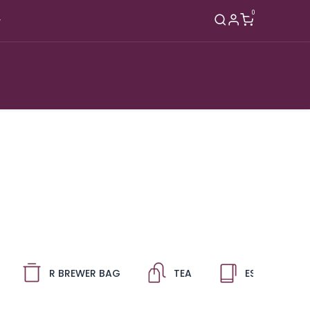
0
Nagyker
Rólunk
Blog
Kapcsolat
R BREWER BAG
TEA
ESZKÖZÖK