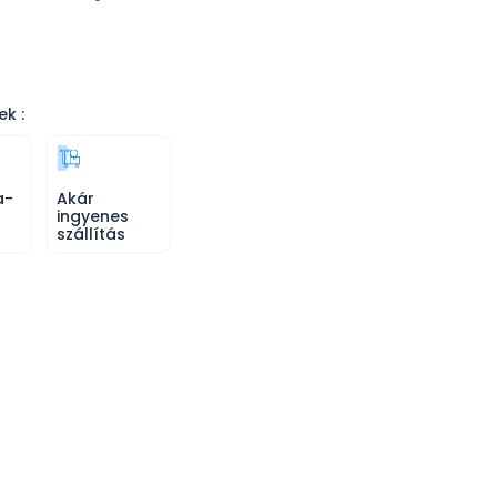
ek :
a-
Akár
ingyenes
szállítás