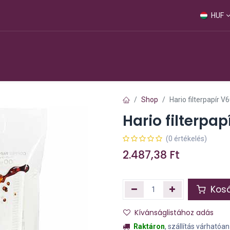
HUF
Webshop
Shop
Hario filterpapír V
Hario filterpa
(0 értékelés)
2.487,38
Ft
Kosá
Kívánságlistához adás
Raktáron
, szállítás várhatóa