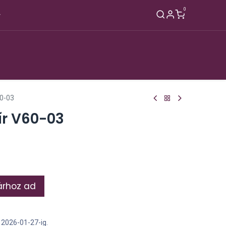
0
Nagyker
Rólunk
Blog
Kapcsolat
60-03
pír V60-03
rhoz ad
n 2026-01-27-ig.