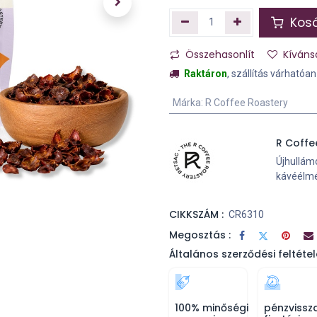
Kosá
Összehasonlít
Kíváns
Raktáron
, szállítás várhatóa
Márka
:
R Coffee Roastery
R Coffe
Újhullám
kávéélmé
CIKKSZÁM :
CR6310
Megosztás :
Általános szerződési feltétel
100% minőségi
pénzvissz