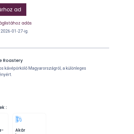
rhoz ad
áglistához adás
n 2026-01-27-ig.
e Roastery
os kávépörkölő Magyarországról, a különleges
nyért.
ek :
a-
Akár