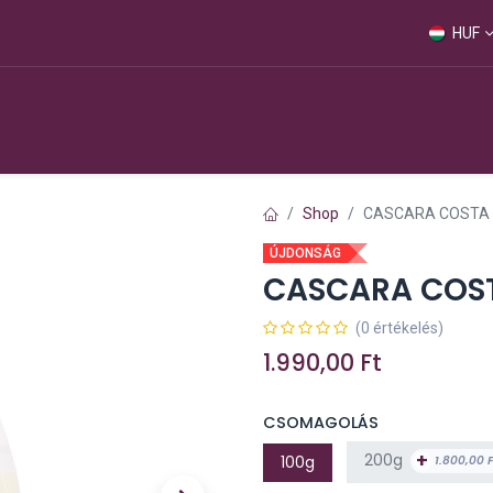
HUF
Webshop
Shop
CASCARA COSTA R
ÚJDONSÁG
CASCARA COST
(0 értékelés)
1.990,00
Ft
CSOMAGOLÁS
+
200g
100g
1.800,00
F