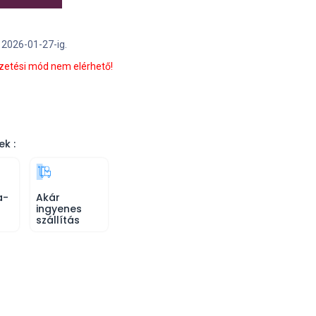
n 2026-01-27-ig.
izetési mód nem elérhető!
ek :
a-
Akár
ingyenes
szállítás