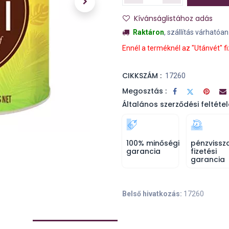
Kívánságlistához adás
Raktáron
, szállítás várhatóa
Ennél a terméknél az "Utánvét" f
CIKKSZÁM :
17260
Megosztás :
Általános szerződési feltétel
100% minőségi
pénzvissz
garancia
fizetési
garancia
Belső hivatkozás:
17260