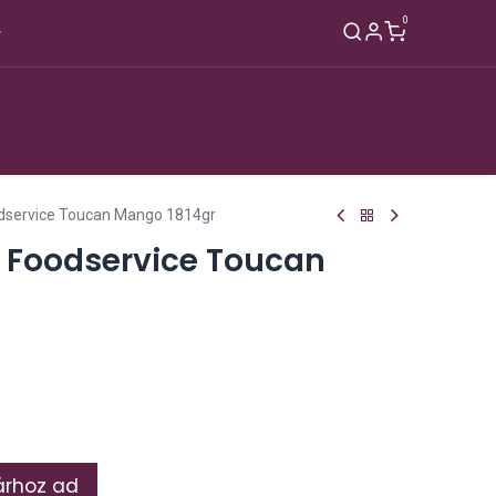
0
Nagyker
Rólunk
Blog
Kapcsolat
odservice Toucan Mango 1814gr
i Foodservice Toucan
rhoz ad