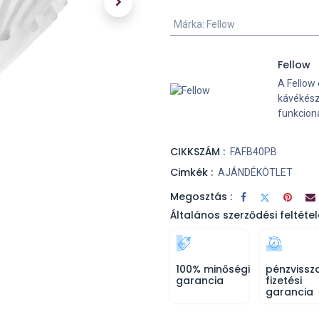
Márka
:
Fellow
Fellow
A Fellow 
kávékész
funkciona
CIKKSZÁM :
FAFB40PB
Cimkék :
AJÁNDÉKÖTLET
Megosztás :
Általános szerződési feltétel
100% minőségi
pénzvissz
garancia
fizetési
garancia