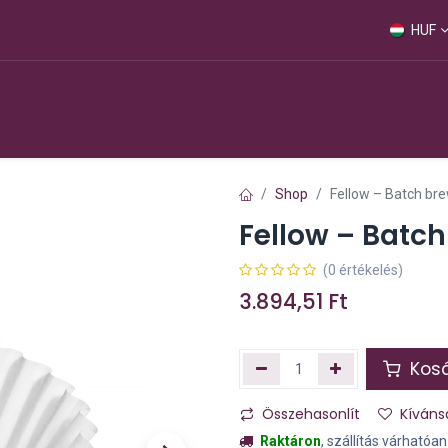
HUF
Webshop
Shop
Fellow – Batch brew
Fellow – Batch 
(0 értékelés)
3.894,51
Ft
Kosá
Összehasonlít
Kíváns
Raktáron
, szállítás várhatóa