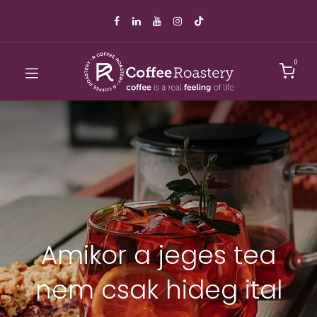
0
Amikor a jeges tea
nem csak hideg ital