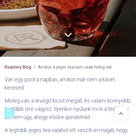
Roastery Blog
Amikor a jeges tea nem csak hideg ital
Van egy pont a napban, amikor már nem a kávét
keresed.
Meleg van, a levegő kicsit megáll, és valami könnyebb,
tisztább ízre vágysz. Ilyenkor nyúlunk mi is a teához —
de nem úgy, ahogy elsőre gondolnád.
A legtöbb jeges tea valahol ott veszíti el magát, hogy